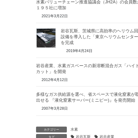
水素バリューチェーン推進協議会（JH2A）の会員数
１９５社に増加
2021年3月22日
岩谷瓦斯、茨城県に高効率のヘリウム
設備を導入した「東京ヘリウムセンタ
を完成
2019年4月24日
岩谷産業、水素ガスベースの新溶断混合ガス「ハイ
カット」を開発
2012年4月12日
多様なガス供給源を選べ、省スペースで液化窒素が
出せる 『液化窒素サーバー(ミニピー)』を発売開始
2007年3月28日
水素
カテゴリー
岩谷瓦斯
岩谷産業
タグ