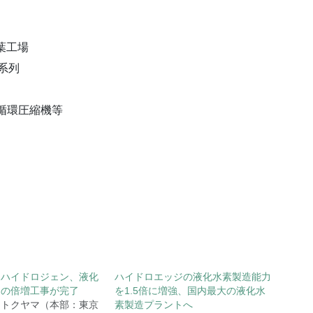
葉工場
 1系列
循環圧縮機等
ドハイドロジェン、液化
ハイドロエッジの液化水素製造能力
力の倍増工事が完了
を1.5倍に増強、国内最大の液化水
トクヤマ（本部：東京
素製造プラントへ