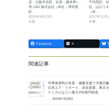
店：大阪市北区、社長：森本孝）、
千代田区、社
堺 LNG 株式会社（本社：堺市西
社、山口リ
区…
（本…
2020年4月23日
2017年12月
水素
水素
Facebook
X
関連記事
半導体原料の生産・備蓄支援で大陽日
日本エア・リキード、岩谷産業、東京
ケミカルなどへ最大200億円助成
2023年7月28日