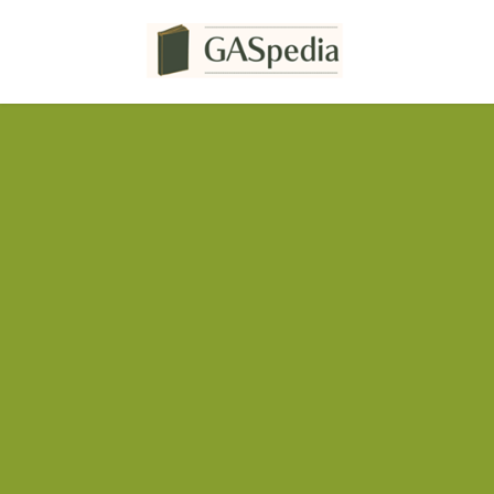
コ
ナ
ン
ビ
テ
ゲ
ン
ー
ツ
シ
へ
ョ
ス
ン
キ
に
ッ
移
プ
動