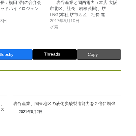
長：横田 浩)の合弁会
岩谷産業と関西電力（本店:大阪
キッドハイドロジェン
市北区、社長 : 岩根茂樹)、堺
LNG(本社:堺市西区、社長:進…
18日
2017年5月10日
水素
Threads
Bluesky
Copy
酸、
岩谷産業、関東地区の液化炭酸製造能力を２倍に増強
ガス
2021年8月2日