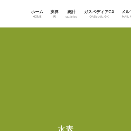
ホーム
決算
統計
ガスペディアGX
メル
HOME
IR
statistics
GASpedia GX
MAIL 
水素