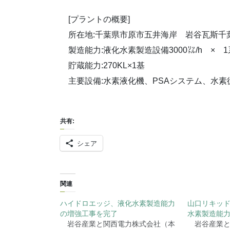
[プラントの概要]
所在地:千葉県市原市五井海岸 岩谷瓦斯千
製造能力:液化水素製造設備3000㍑/h ×
貯蔵能力:270KL×1基
主要設備:水素液化機、PSAシステム、水素
共有:
シェア
関連
ハイドロエッジ、液化水素製造能力
山口リキッ
の増強工事を完了
水素製造能
岩谷産業と関西電力株式会社（本
岩谷産業と