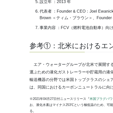
設立年 ：2013 年
代表者 ：Founder & CEO：Joel Ewa
Brown ＜ティム・ブラウン＞、Founder 
事業内容 ：FCV（燃料電池自動車）向
参考①：北米におけるエ
エア・ウォーターグループが北米で展開するエ
運ぶための液化ガストレーラーや貯蔵用の液
輸送機器の分野では米国トップクラスのシェ
は、同国におけるカーボンニュートラルに向
※2021年04月27日付ニュースリリース『
米国プラグパワ
お、液化水素はマイナス253℃という極低温のため、可
る。