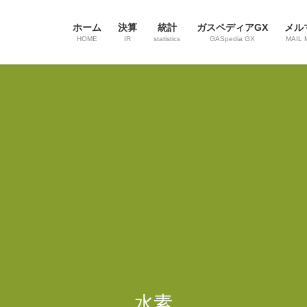
ホーム
決算
統計
ガスペディアGX
メル
HOME
IR
statistics
GASpedia GX
MAIL 
水素