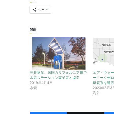
シェア
関連
三井物産、米国カリフォルニア州で
エア・ウォ
水素ステーション事業者と協業
ーヨーク州
2019年4月4日
離装置を建
水素
2023年8月3
海外