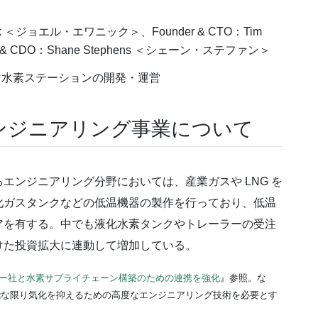
nick ＜ジョエル・エワニック＞、Founder & CTO：Tim
& CDO：Shane Stephens ＜シェーン・ステファン＞
け水素ステーションの開発・運営
ンジニアリング事業について
ンジニアリング分野においては、産業ガスや LNG を
化ガスタンクなどの低温機器の製作を行っており、低温
アを有する。中でも液化水素タンクやトレーラーの受注
けた投資拡大に連動して増加している。
ー社と水素サプライチェーン構築のための連携を強化
』参照。な
能な限り気化を抑えるための高度なエンジニアリング技術を必要とす