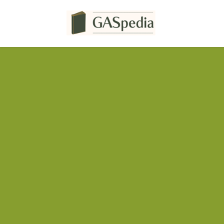
コ
ナ
ン
ビ
テ
ゲ
ン
ー
ツ
シ
へ
ョ
ス
ン
キ
に
ッ
移
プ
動