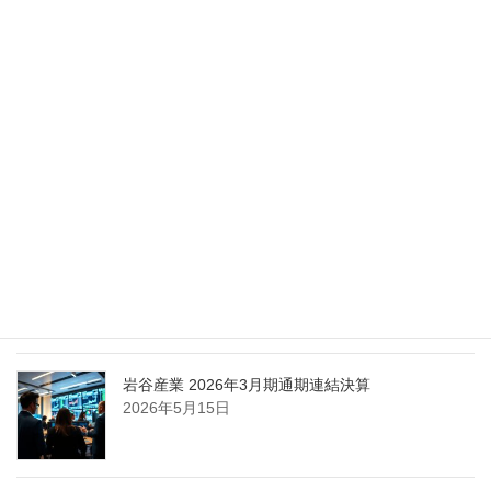
Nippon Sanso Euro-Holding、AI研究・イノベーシ
ョンへの支援で倫理やデジタル化への取り組み強
化
2026年5月27日
エア・ウォーター、経営体制を見直し業務執行を
担う取締役を一新
2026年5月25日
日本液炭、大分県大分市の日本製鉄構内に液化炭
酸ガス製造拠点を新設
2026年5月16日
岩谷産業 2026年3月期通期連結決算
2026年5月15日