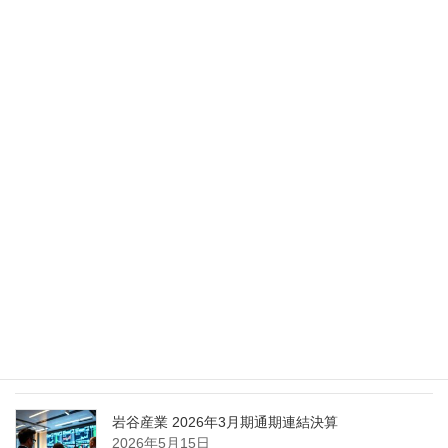
2026年5月28日
Nippon Sanso Euro-Holding、AI研究・イノベーシ
ョンへの支援で倫理やデジタル化への取り組み強
化
2026年5月27日
エア・ウォーター、経営体制を見直し業務執行を
担う取締役を一新
2026年5月25日
日本液炭、大分県大分市の日本製鉄構内に液化炭
酸ガス製造拠点を新設
2026年5月16日
岩谷産業 2026年3月期通期連結決算
2026年5月15日