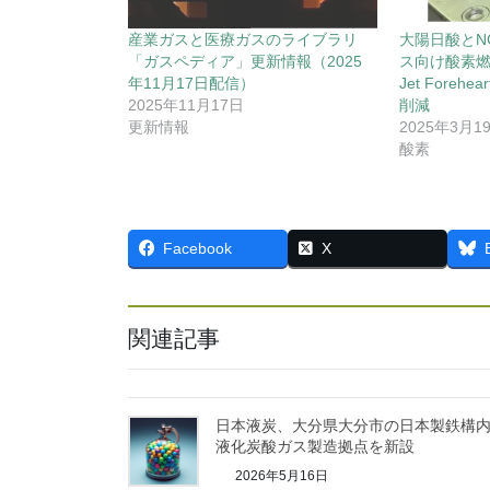
産業ガスと医療ガスのライブラリ
大陽日酸とN
「ガスペディア」更新情報（2025
ス向け酸素燃焼
年11月17日配信）
Jet Foreh
2025年11月17日
削減
更新情報
2025年3月1
酸素
Facebook
X
関連記事
日本液炭、大分県大分市の日本製鉄構
液化炭酸ガス製造拠点を新設
2026年5月16日