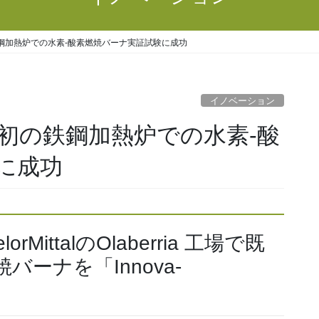
鋼加熱炉での水素-酸素燃焼バーナ実証試験に成功
イノベーション
界初の鉄鋼加熱炉での水素-酸
に成功
MittalのOlaberria 工場で既
ーナを「Innova-
え