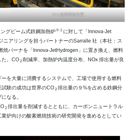
ガス流量調整装置
※１
ォーキングビーム式鉄鋼加熱炉
に対して「Innova-Jet
ジニアリングを担うパートナーのSarralle 社（本社：ス
ナを「Innova-JetHydrogen」に置き換え、燃料
た。CO
削減率、加熱炉内温度分布、NOx 排出量が良
２
ーを大量に消費するシステムで、工場で使用する燃料
試験の成功は世界のCO
排出量の９%を占める鉄鋼分
２
プになる。
O
排出量を削減するとともに、カーボンニュートラル
２
工業炉向けの酸素燃焼技術の研究開発を進めるとしてい