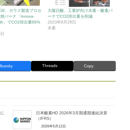
GE、ガラス製造プロセ
大陽日酸、工業炉向け水素－酸素バ
バーナ「Innova-
ーナでCO2排出量を削減
earth」でCO2排出量65%
2023年8月28日
水素
9日
Threads
Bluesky
Copy
内に
日本酸素HD 2026年3月期通期連結決算
（IFRS）
2026年5月12日