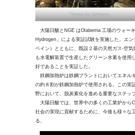
「Innova-Jet Hydrogen」
大陽日酸とNGE はOlaberria 工場のウ
Hydrogen」による実証試験を実施した。エン
ペイン）とともに、既設２基の天然ガス-空気燃焼バー
も水電解装置で生産したグリーン水素を使用し
好であることを実証した。
鉄鋼加熱炉は鉄鋼プラントにおいてエネルギ
の約８割が鉄鋼加熱炉で使用される。この実証
野において、脱炭素化を進める重要なステッ
大陽日酸では、世界中の多くの工業炉からC
社会の実現に貢献するために、今後も様々な
る。