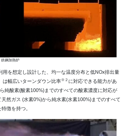
鉄鋼加熱炉
熱炉での利用を想定し設計した、均一な温度分布と低NOx排出量
※２
ogen」は幅広いターンダウン比率
に対応できる能力があ
ら純酸素(酸素100%)までのすべての酸素濃度に対応が
ガス (水素0%)から純水素(水素100%)までのすべて
れた特徴を持つ。