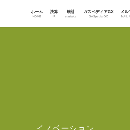
ホーム
決算
統計
ガスペディアGX
メル
HOME
IR
statistics
GASpedia GX
MAIL 
イノベーション