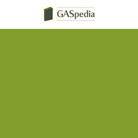
コ
ナ
ン
ビ
テ
ゲ
ン
ー
ツ
シ
へ
ョ
ス
ン
キ
に
ッ
移
プ
動