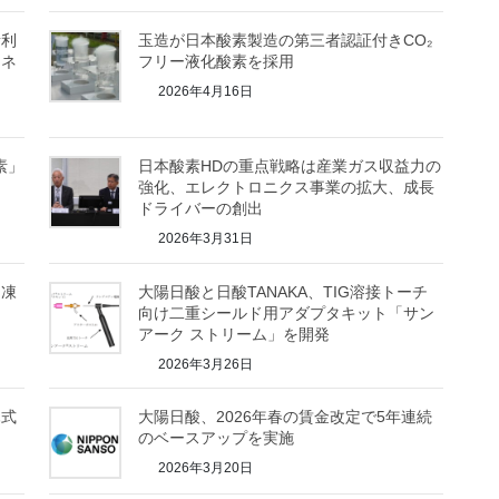
素利
玉造が日本酸素製造の第三者認証付きCO₂
エネ
フリー液化酸素を採用
2026年4月16日
素」
日本酸素HDの重点戦略は産業ガス収益力の
強化、エレクトロニクス事業の拡大、成長
ドライバーの創出
2026年3月31日
「凍
大陽日酸と日酸TANAKA、TIG溶接トーチ
向け二重シールド用アダプタキット「サン
アーク ストリーム」を開発
2026年3月26日
ハ式
大陽日酸、2026年春の賃金改定で5年連続
のベースアップを実施
2026年3月20日